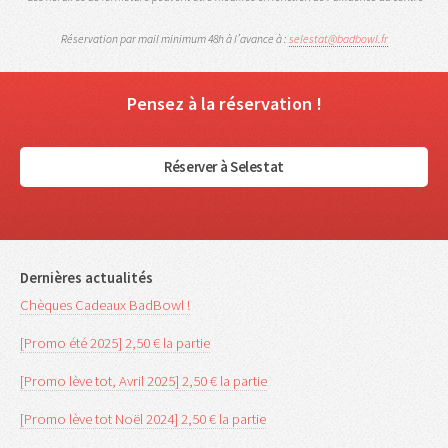
Réservation par mail minimum 48h à l’avance à :
selestat@badbowl.fr
Pensez à la réservation !
Réserver à Selestat
Dernières actualités
Chèques Cadeaux BadBowl !
[Promo été 2025] 2,50 € la partie
[Promo lève tot, Avril 2025] 2,50 € la partie
[Promo lève tot Noël 2024] 2,50 € la partie