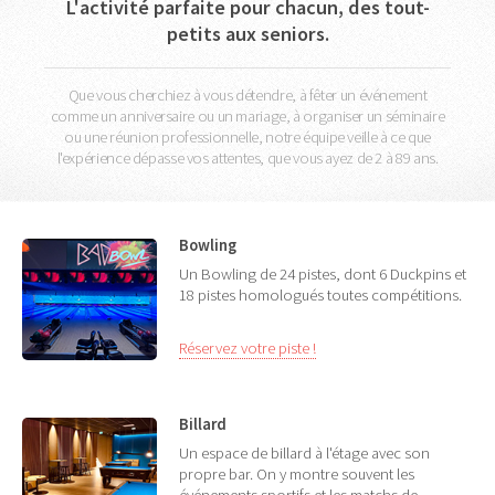
L'activité parfaite pour chacun, des tout-
petits aux seniors.
Que vous cherchiez à vous détendre, à fêter un événement
comme un anniversaire ou un mariage, à organiser un séminaire
ou une réunion professionnelle, notre équipe veille à ce que
l'expérience dépasse vos attentes, que vous ayez de 2 à 89 ans.
Bowling
Un Bowling de 24 pistes, dont 6 Duckpins et
18 pistes homologués toutes compétitions.
Réservez votre piste !
Billard
Un espace de billard à l'étage avec son
propre bar. On y montre souvent les
événements sportifs et les matchs de