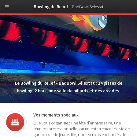
Bowling du Relief -
BadBowl Séléstat
Le Bowling du Relief - BadBowl Sélestat : 24 pistes de
bowling, 2 bars, une salle de billards et des arcades.
Vos moments spéciaux
Que vous organisiez une fête d'anniversaire, une
réunion professionnelle, ou un enterrement de vie de
garçon ou de jeune fille, nous serons enchantés de