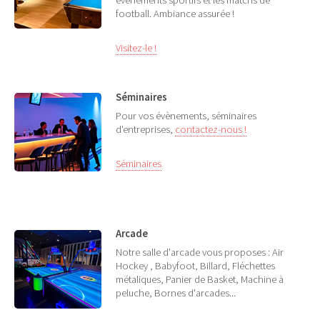
football. Ambiance assurée !
Visitez-le !
Séminaires
Pour vos évènements, séminaires
d'entreprises,
contactez-nous !
Séminaires
Arcade
Notre salle d'arcade vous proposes : Air
Hockey , Babyfoot, Billard, Fléchettes
métaliques, Panier de Basket, Machine à
peluche, Bornes d'arcades...