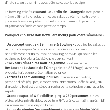
dînatoire, où travail rime avec détente et esprit d’équipe !
Le bowling et le
Restaurant Le Jardin de l’Orangerie
occupent le
même bâtiment : le restaurant et ses salles de réunion se trouvent
juste au-dessus des pistes. Tout est sous le même toit, pour une
organisation fluide et sans perte de temps.
Pourquoi choisir le BAD Bowl Strasbourg pour votre séminaire ?
-
Un concept unique « Séminaire & Bowling »
: oubliez les salles de
réunion classiques. Vos réunions ou ateliers se concluent
naturellement par un tournoi de bowling convivial qui soude les
équipes et libère la créativité entre deux strikes !
-
Cocktails dînatoires haut de gamme
: réalisés par le
Restaurant Le Jardin de l’Orangerie
(situé à l’étage), avec des
produits frais et une présentation soignée.
-
Activités team-building incluses
: tournois de bowling
personnalisés (équipes, classements, animations), défis billard, jeux
d’arcade… Tout est pensé pour renforcer la cohésion et marquer les
esprits.
-
Grande capacité & flexibilité
: jusqu’à
230 personnes
sur les
pistes, pistes privatisables, ouverture 7j/7, créneaux matin, après-midi
ou soirée selon vos disponibilités.
-
Salles de réunion (en complément)
: à partir de
février 2026
,