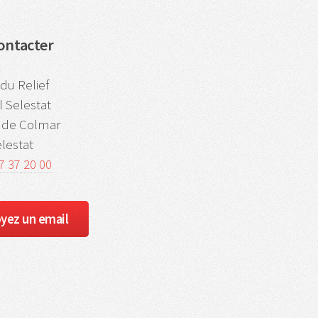
ontacter
du Relief
 Selestat
e de Colmar
lestat
67 37 20 00
yez un email