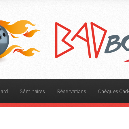
Bowling du Relief -
BadBowl Séléstat
lard
Séminaires
Réservations
Chèques Cad