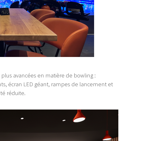
 plus avancées en matière de bowling :
ants, écran LED géant, rampes de lancement et
é réduite.